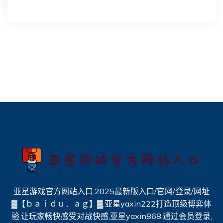
亚星游戏官方网站入口,2025最新版入口/官网/登录/网址
▓【ｂａｉｄｕ．ａｇ】▓,亚星yaxin222打造顶级博弈体
验,让玩家畅快感受对战快感,亚星yaxin868,通过会员登录,