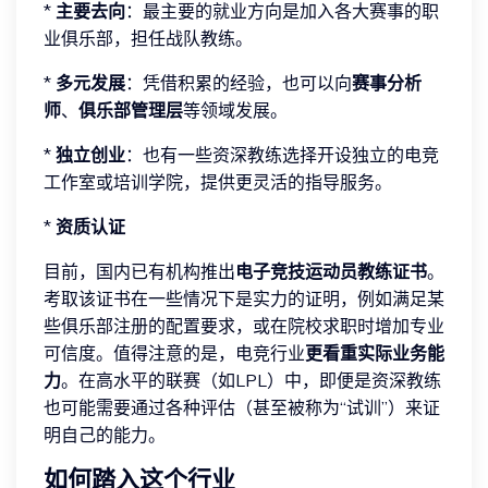
*
主要去向
：最主要的就业方向是加入各大赛事的职
业俱乐部，担任战队教练。
*
多元发展
：凭借积累的经验，也可以向
赛事分析
师
、
俱乐部管理层
等领域发展。
*
独立创业
：也有一些资深教练选择开设独立的电竞
工作室或培训学院，提供更灵活的指导服务。
*
资质认证
目前，国内已有机构推出
电子竞技运动员教练证书
。
考取该证书在一些情况下是实力的证明，例如满足某
些俱乐部注册的配置要求，或在院校求职时增加专业
可信度。值得注意的是，电竞行业
更看重实际业务能
力
。在高水平的联赛（如LPL）中，即便是资深教练
也可能需要通过各种评估（甚至被称为“试训”）来证
明自己的能力。
如何踏入这个行业